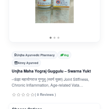
Unjha Ayurvedic Pharmacy
Veg
Atrey Ayurved
Unjha Maha Yograj Guggulu – Swarna Yukt
–ऊंझा महायोगराज गुग्गुलु (स्वर्ण युक्त) Joint Stiffness,
Chronic Inflammation, Age-related Vata
DisordersGold-Enriched Guggulu-Based Formula
( 0 Reviews )
– Combines the benefits of Guggulu and Suvarna
Bhasma for advanced rejuvenation and joint
care.???? Traditionally Used for Musculoskeletal