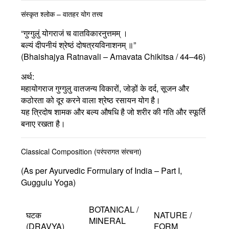
संस्कृत श्लोक – वातहर योग तत्त्व
“गुग्गुलुं योगराजं च वातविकारनुत्तमम् ।
बल्यं दीपनीयं श्रेष्ठं दोषत्रयविनाशनम् ॥”
(Bhaishajya Ratnavali – Amavata Chikitsa / 44–46)
अर्थ:
महायोगराज गुग्गुलु वातजन्य विकारों, जोड़ों के दर्द, सूजन और
कठोरता को दूर करने वाला श्रेष्ठ रसायन योग है।
यह त्रिदोष शामक और बल्य औषधि है जो शरीर की गति और स्फूर्ति
बनाए रखता है।
Classical Composition (परंपरागत संरचना)
(As per Ayurvedic Formulary of India – Part I,
Guggulu Yoga)
BOTANICAL /
घटक
NATURE /
MINERAL
(DRAVYA)
FORM