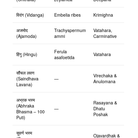
विदंग (Vidanga)
Embelia ribes
Krimighna
अजमोद
Trachyspermum
Vatahara,
(Ajamoda)
ammi
Carminative
Ferula
हिंगु (Hingu)
Vatahara
asafoetida
सौंचल लवण
Virechaka &
(Saindhava
—
Anulomana
Lavana)
अभ्रक भस्म
Rasayana &
(Abhraka
—
Dhatu
Bhasma – 100
Poshak
Puti)
सुवर्ण भस्म
Ojavardhak &