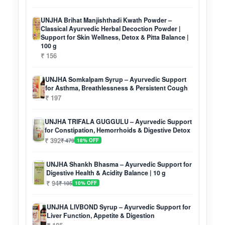
UNJHA Brihat Manjishthadi Kwath Powder –
Classical Ayurvedic Herbal Decoction Powder |
Support for Skin Wellness, Detox & Pitta Balance |
100 g
₹ 156
UNJHA Somkalpam Syrup – Ayurvedic Support
for Asthma, Breathlessness & Persistent Cough
₹ 197
UNJHA TRIFALA GUGGULU – Ayurvedic Support
for Constipation, Hemorrhoids & Digestive Detox
₹ 392
₹ 479
18% OFF
UNJHA Shankh Bhasma – Ayurvedic Support for
Digestive Health & Acidity Balance | 10 g
₹ 94
₹ 105
10% OFF
UNJHA LIVBOND Syrup – Ayurvedic Support for
Liver Function, Appetite & Digestion