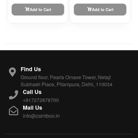
Add to Cart
Add to Cart
Find Us
Ground floor, Pearls Omaxe Tower, Netaji
Subhash Place, Pitampura, Delhi, 110034
Call Us
+917272878700
Mail Us
info@zaimboo.in