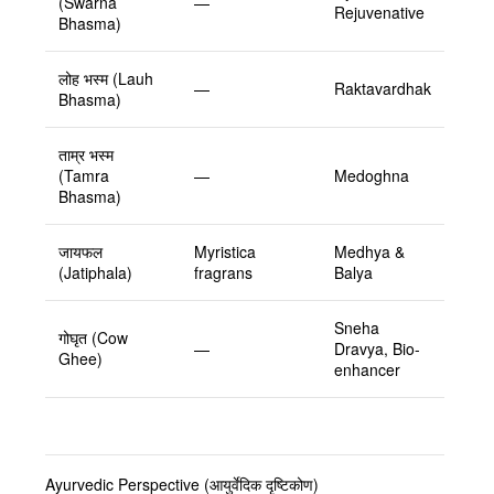
(Swarna
—
Rejuvenative
Bhasma)
लोह भस्म (Lauh
—
Raktavardhak
Bhasma)
ताम्र भस्म
(Tamra
—
Medoghna
Bhasma)
जायफल
Myristica
Medhya &
(Jatiphala)
fragrans
Balya
Sneha
गोघृत (Cow
—
Dravya, Bio-
Ghee)
enhancer
Ayurvedic Perspective (आयुर्वेदिक दृष्टिकोण)