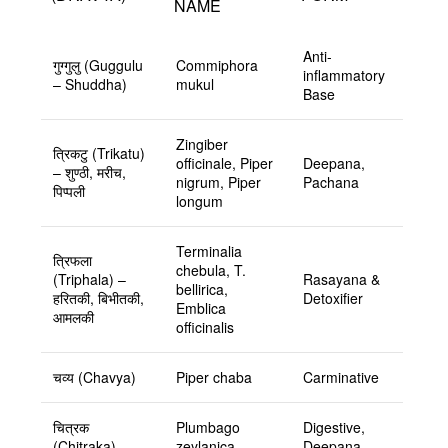
NAME
Anti-
गुग्गुलु (Guggulu
Commiphora
inflammatory
– Shuddha)
mukul
Base
Zingiber
त्रिकटु (Trikatu)
officinale, Piper
Deepana,
– शुण्ठी, मरीच,
nigrum, Piper
Pachana
पिप्पली
longum
Terminalia
त्रिफला
chebula, T.
(Triphala) –
Rasayana &
bellirica,
हरितकी, बिभीतकी,
Detoxifier
Emblica
आमलकी
officinalis
चव्य (Chavya)
Piper chaba
Carminative
चित्रक
Plumbago
Digestive,
(Chitraka)
zeylanica
Deepana